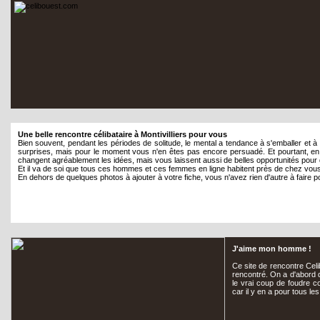
Une belle rencontre célibataire à Montivilliers pour vous
Bien souvent, pendant les périodes de solitude, le mental a tendance à s'emballer et à ê
surprises, mais pour le moment vous n'en êtes pas encore persuadé. Et pourtant, e
changent agréablement les idées, mais vous laissent aussi de belles opportunités pour de
Et il va de soi que tous ces hommes et ces femmes en ligne habitent près de chez vous,
En dehors de quelques photos à ajouter à votre fiche, vous n'avez rien d'autre à faire pou
J'aime mon homme !
Ce site de rencontre Celi
rencontré. On a d'abord d
le vrai coup de foudre c
car il y en a pour tous l