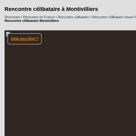
Rencontre célibataire à Montivilliers
Rencontre
›
Rencontre en France
›
Rencontre célibataire
›
Rencontre célibataire Haute
Rencontre célibataire Montivilliers
Déjà inscrit(e) ?