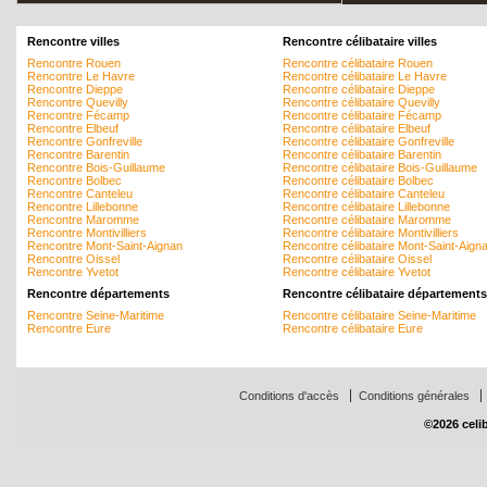
Rencontre villes
Rencontre célibataire villes
Rencontre Rouen
Rencontre célibataire Rouen
Rencontre Le Havre
Rencontre célibataire Le Havre
Rencontre Dieppe
Rencontre célibataire Dieppe
Rencontre Quevilly
Rencontre célibataire Quevilly
Rencontre Fécamp
Rencontre célibataire Fécamp
Rencontre Elbeuf
Rencontre célibataire Elbeuf
Rencontre Gonfreville
Rencontre célibataire Gonfreville
Rencontre Barentin
Rencontre célibataire Barentin
Rencontre Bois-Guillaume
Rencontre célibataire Bois-Guillaume
Rencontre Bolbec
Rencontre célibataire Bolbec
Rencontre Canteleu
Rencontre célibataire Canteleu
Rencontre Lillebonne
Rencontre célibataire Lillebonne
Rencontre Maromme
Rencontre célibataire Maromme
Rencontre Montivilliers
Rencontre célibataire Montivilliers
Rencontre Mont-Saint-Aignan
Rencontre célibataire Mont-Saint-Aign
Rencontre Oissel
Rencontre célibataire Oissel
Rencontre Yvetot
Rencontre célibataire Yvetot
Rencontre départements
Rencontre célibataire départements
Rencontre Seine-Maritime
Rencontre célibataire Seine-Maritime
Rencontre Eure
Rencontre célibataire Eure
Conditions d'accès
Conditions générales
©2026 celi